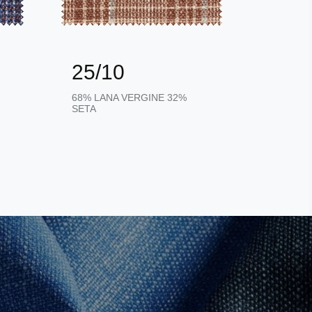
25/10
25/
68% LANA VERGINE 32%
68% LAN
SETA
SETA