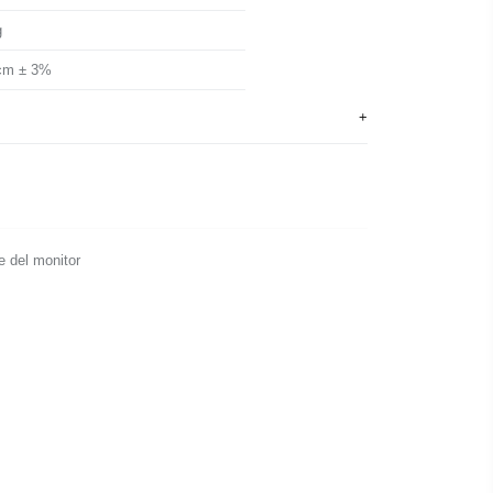
g
cm ± 3%
e del monitor