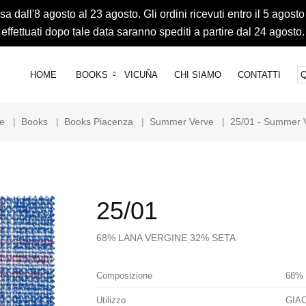
 dall'8 agosto al 23 agosto. Gli ordini ricevuti entro il 5 agosto
effettuati dopo tale data saranno spediti a partire dal 24 agosto.
HOME
BOOKS
VICUÑA
CHI SIAMO
CONTATTI
e
|
Books
|
Books Piacenza
|
Summer Verve
|
25/01 - Summer 
25/01
68% LANA VERGINE 32% SETA
Composizione
68%
Utilizzo
GIA