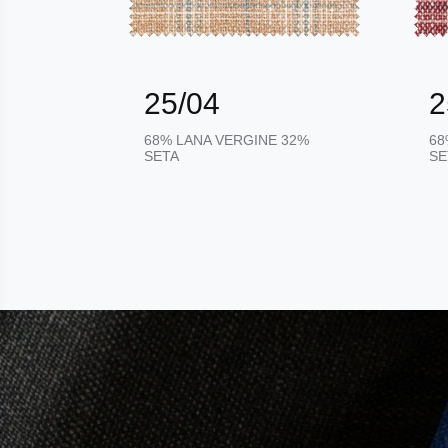
25/04
2
32%
68% LANA VERGINE 32%
68
SETA
SE