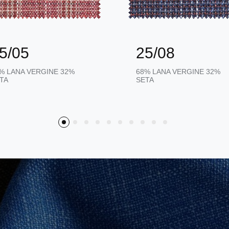
5/05
25/08
% LANA VERGINE 32%
68% LANA VERGINE 32%
TA
SETA