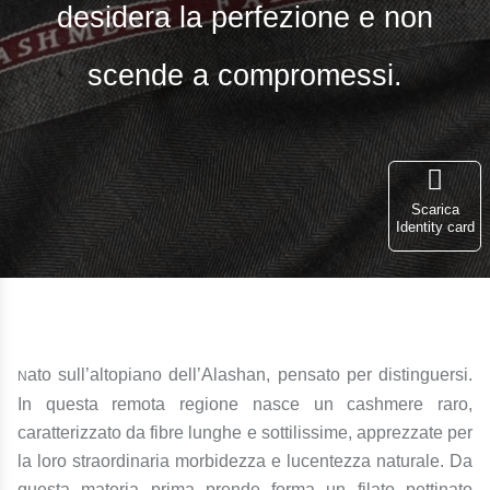
desidera la perfezione e non
scende a compromessi.
Scarica
Identity card
ato sull’altopiano dell’Alashan, pensato per distinguersi.
N
In questa remota regione nasce un cashmere raro,
caratterizzato da fibre lunghe e sottilissime, apprezzate per
la loro straordinaria morbidezza e lucentezza naturale. Da
questa materia prima prende forma un filato pettinato