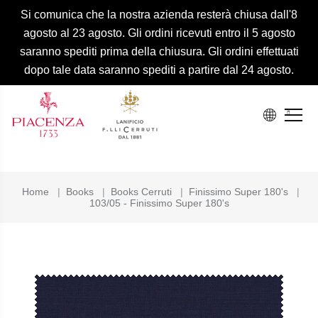
Si comunica che la nostra azienda resterà chiusa dall'8
agosto al 23 agosto. Gli ordini ricevuti entro il 5 agosto
saranno spediti prima della chiusura. Gli ordini effettuati
dopo tale data saranno spediti a partire dal 24 agosto.
Home
|
Books
|
Books Cerruti
|
Finissimo Super 180's
|
103/05 - Finissimo Super 180's