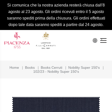
Si comunica che la nostra azienda resterà chiusa dall'8
agosto al 23 agosto. Gli ordini ricevuti entro il 5 agosto
saranno spediti prima della chiusura. Gli ordini effettuati
dopo tale data saranno spediti a partire dal 24 agosto.
Home
|
Books
|
Books Cerruti
|
Nobility Super 150's
|
102/23 - Nobility Super 150's