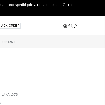
 saranno spediti prima della chiusura. Gli ordini
QUICK ORDER
Super 130's
 LANA 130'S
TO