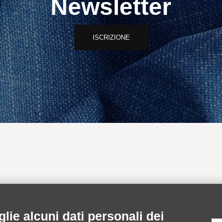
Newsletter
ISCRIZIONE
INFORMAZIONI
AREA RISERVA
lie alcuni dati personali dei
Spedizioni
Accedi