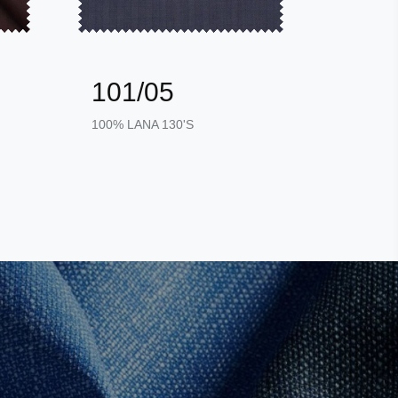
101/05
101
100% LANA 130'S
100% LA