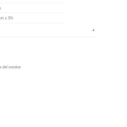
g
cm ± 3%
e del monitor