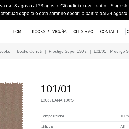
 dall'8 agosto al 23 agosto. Gli ordini ricevuti entro il 5 agosto
effettuati dopo tale data saranno spediti a partire dal 24 agosto.
HOME
BOOKS
VICUÑA
CHI SIAMO
CONTATTI
Books
|
Books Cerruti
|
Prestige Super 130's
|
101/01 - Prestige 
101/01
100% LANA 130'S
Composizione
100%
Utilizzo
ABI