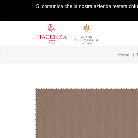
Si comunica che la nostra azienda resterà chiusa
Home
|