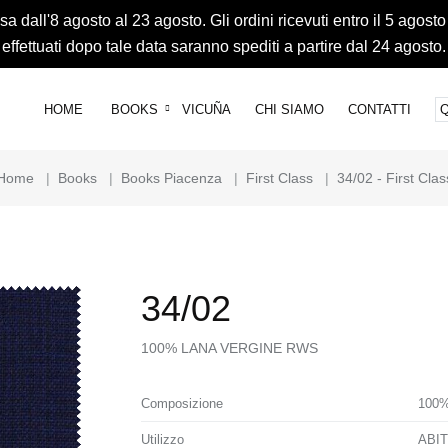
 dall'8 agosto al 23 agosto. Gli ordini ricevuti entro il 5 agosto
effettuati dopo tale data saranno spediti a partire dal 24 agosto.
HOME
BOOKS
VICUÑA
CHI SIAMO
CONTATTI
Home
|
Books
|
Books Piacenza
|
First Class
|
34/02 - First Clas
34/02
100% LANA VERGINE RWS
Composizione
100
Utilizzo
ABI