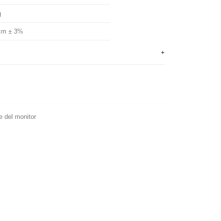
g
cm ± 3%
e del monitor