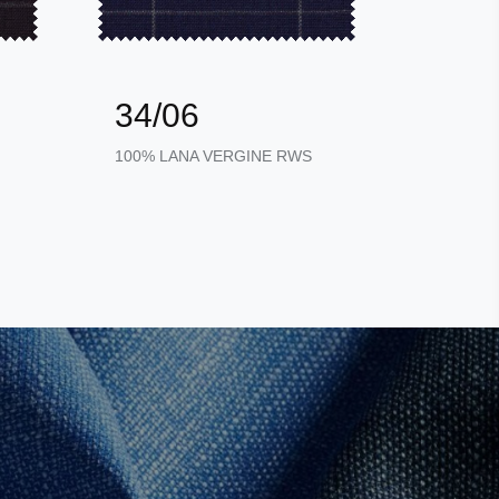
34/06
34/
100% LANA VERGINE RWS
100% LA