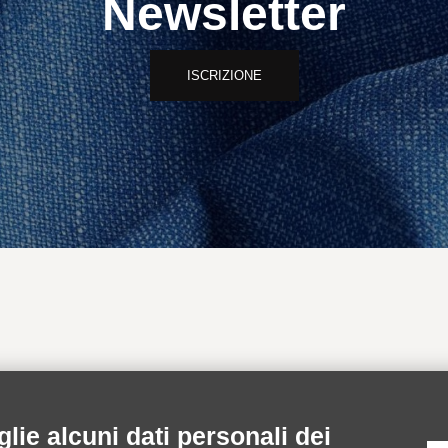
Newsletter
ISCRIZIONE
INFORMAZIONI
AREA RISERVA
lie alcuni dati personali dei
Spedizioni
Accedi